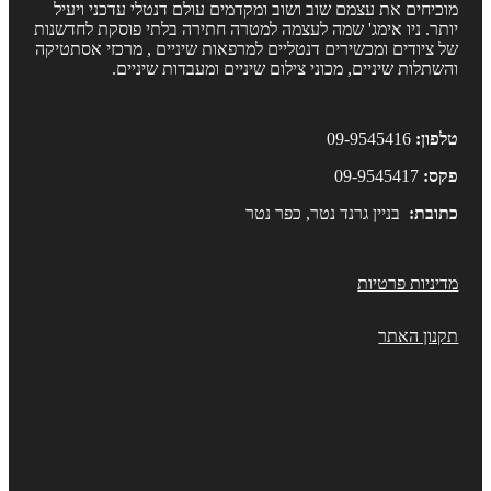
וכיחים את עצמם שוב ושוב ומקדמים עולם דנטלי עדכני ויעיל
ותר. ניו אימג' שמה לעצמה למטרה חתירה בלתי פוסקת לחדשנות
ל ציודים ומכשירים דנטליים למרפאות שיניים , מרכזי אסתטיקה
השתלות שיניים, מכוני צילום שיניים ומעבדות שיניים.
לפון:
09-9545416
קס:
09-9545417
תובת:
בניין גרנד נטר, כפר נטר
דיניות פרטיות
קנון האתר