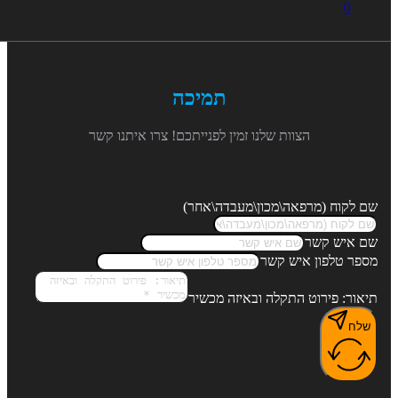
0
תמיכה
הצוות שלנו זמין לפנייתכם! צרו איתנו קשר
 לקוח (מרפאה\מכון\מעבדה\אחר)
 איש קשר
פר טלפון איש קשר
אור: פירוט התקלה ובאיזה מכשיר
לח