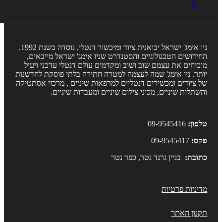
0
ניו אימג' ישראל יבואנית ציוד ומיכשור דנטלי, נוסדה בשנת 1992.
חידושים הטכנולוגיים והסטנדרט שניו אימג' ישראל מייבאים,
וכיחים את עצמם שוב ושוב ומקדמים עולם דנטלי עדכני ויעיל
ותר. ניו אימג' שמה לעצמה למטרה חתירה בלתי פוסקת לחדשנות
ל ציודים ומכשירים דנטליים למרפאות שיניים , מרכזי אסתטיקה
השתלות שיניים, מכוני צילום שיניים ומעבדות שיניים.
לפון:
09-9545416
קס:
09-9545417
תובת:
בניין גרנד נטר, כפר נטר
דיניות פרטיות
קנון האתר