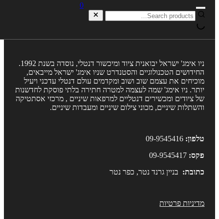
0
ניו אימג' ישראל יבואנית ציוד ומיכשור דנטלי, נוסדה בשנת 1992.
חידושים הטכנולוגיים והסטנדרט שניו אימג' ישראל מייבאים,
וכיחים את עצמם שוב ושוב ומקדמים עולם דנטלי עדכני ויעיל
ותר. ניו אימג' שמה לעצמה למטרה חתירה בלתי פוסקת לחדשנות
ל ציודים ומכשירים דנטליים למרפאות שיניים , מרכזי אסתטיקה
השתלות שיניים, מכוני צילום שיניים ומעבדות שיניים.
לפון:
09-9545416
קס:
09-9545417
תובת:
בניין גרנד נטר, כפר נטר
דיניות פרטיות