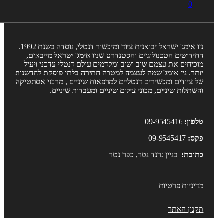
0
ניו אימג' ישראל יבואנית ציוד ומיכשור דנטלי, נוסדה בשנת 1992.
חידושים הטכנולוגיים והסטנדרט שניו אימג' ישראל מייבאים,
וכיחים את עצמם שוב ושוב ומקדמים עולם דנטלי עדכני ויעיל
ותר. ניו אימג' שמה לעצמה למטרה חתירה בלתי פוסקת לחדשנות
ל ציודים ומכשירים דנטליים למרפאות שיניים , מרכזי אסתטיקה
השתלות שיניים, מכוני צילום שיניים ומעבדות שיניים.
לפון:
09-9545416
קס:
09-9545417
תובת:
בניין גרנד נטר, כפר נטר
דיניות פרטיות
קנון האתר