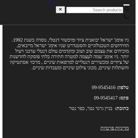
0
ניו אימג' ישראל יבואנית ציוד ומיכשור דנטלי, נוסדה בשנת 1992.
חידושים הטכנולוגיים והסטנדרט שניו אימג' ישראל מייבאים,
וכיחים את עצמם שוב ושוב ומקדמים עולם דנטלי עדכני ויעיל
ותר. ניו אימג' שמה לעצמה למטרה חתירה בלתי פוסקת לחדשנות
ל ציודים ומכשירים דנטליים למרפאות שיניים , מרכזי אסתטיקה
השתלות שיניים, מכוני צילום שיניים ומעבדות שיניים.
לפון:
09-9545416
קס:
09-9545417
תובת:
בניין גרנד נטר, כפר נטר
דיניות פרטיות