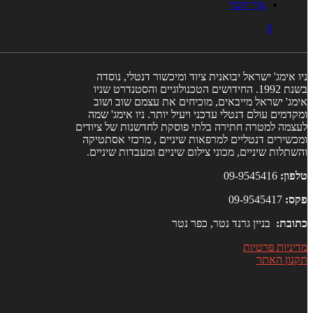
צור קשר
0
ניו אימג' ישראל יבואנית ציוד ומיכשור דנטלי, נוסדה
בשנת 1992. החידושים הטכנולוגיים והסטנדרט שניו
אימג' ישראל מייבאים, מוכיחים את עצמם שוב ושוב
ומקדמים עולם דנטלי עדכני ויעיל יותר. ניו אימג' שמה
לעצמה למטרה חתירה בלתי פוסקת לחדשנות של ציודים
ומכשירים דנטליים למרפאות שיניים , מרכזי אסתטיקה
והשתלות שיניים, מכוני צילום שיניים ומעבדות שיניים.
טלפון:
09-9545416
פקס:
09-9545417
כתובת:
בניין גרנד נטר, כפר נטר
מדיניות פרטיות
תקנון האתר